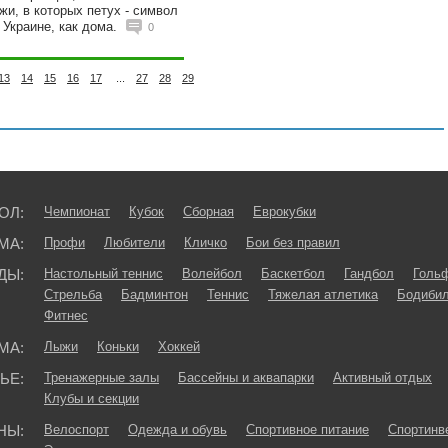
и, в которых петух - символ
 Украине, как дома.
0
13
14
15
16
17
...
27
28
29
ОЛ:
Чемпионат
Кубок
Сборная
Еврокубки
МА:
Профи
Любители
Кличко
Бои без правил
ДЫ:
Настольный теннис
Волейбол
Баскетбол
Гандбол
Голь
Стрельба
Бадминтон
Теннис
Тяжелая атлетика
Бодибил
Фитнес
МА:
Лыжи
Коньки
Хоккей
ЬЕ:
Тренажерные залы
Бассейны и аквапарки
Активный отдых
Клубы и секции
НЫ:
Велоспорт
Одежда и обувь
Спортивное питание
Спортинв