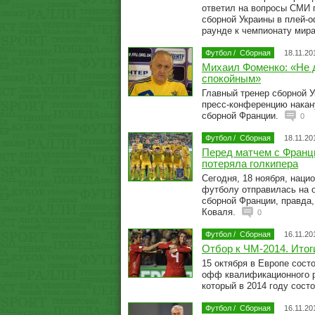
ответил на вопросы СМИ п
сборной Украины в плей
раунде к чемпионату мир
Футбол
/
Сборная
18.11.20
Михаил Фоменко: «Не 
спокойным»
Главный тренер сборной 
пресс-конференцию накан
сборной Франции.
0
Футбол
/
Сборная
18.11.20
Перед матчем с Франц
потеряла голкипера
Сегодня, 18 ноября, наци
футболу отправилась на 
сборной Франции, правда,
Коваля.
0
Футбол
/
Сборная
16.11.20
Отбор к ЧМ-2014. Итог
15 октября в Европе сост
офф квалификационного р
который в 2014 году сост
Футбол
/
Сборная
16.11.20