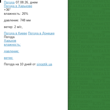
Погода
07.08.26, днем
Погода в
Харькове
+36°
влажность:
26%
давление:
748 мм
ветер:
2 м/с,
Погода в Киеве
Погода в Донецке
Погода
Харьков
влажность:
давление:
ветер:
Погода на 10 дней от
sinoptik.ua