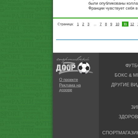
были опубликованы коллаж
Франции чувствует себя в
Страница:
1
2
3
...
7
8
9
10
11
12
ФУТБ
БОКС & М
О проекте
ДРУГИЕ ВИ
Реклама на
дозоре
ЗИ
ЗДОРОВ
СПОРТМАГАЗИ