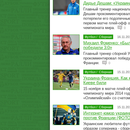
Дидье Дешам: «Украина
Главный тренер национал
Дешам прокомментировал 
потерпели его подопечные
первом матче плей-офф о
чемпионата мира.
0
Футбол
/
Сборная
16.11.20
Михаил Фоменко: «Был
победили 3:0»
Главный тренер сборной 
прокомментировал победу
Франции.
0
Футбол
/
Сборная
15.11.20
Украина-Франция. Как 
Киеве били
15 ноября в матче плей-о
чемпионату мира 2014 го
«Олимпийский» со счетом
Футбол
/
Сборная
15.11.20
Интернет-юмор украин
против Франции (ФОТО
Украинские любители фут
образом соперника - сбор