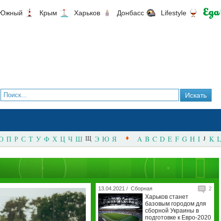
Южный
Крым
Харьков
Донбасс
Lifestyle
О
П
Р
С
Т
У
Ф
Х
Ц
Ч
Ш
Щ
Э
Ю
Я
A
B
C
D
E
F
G
H
I
J
K
L
13.04.2021 /
Сборная
2
Харьков станет
базовым городом для
сборной Украины в
подготовке к Евро-2020