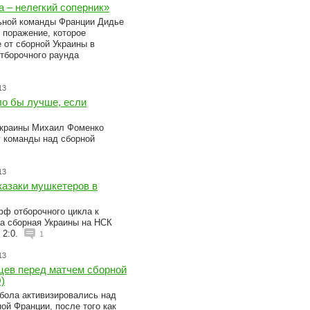
 – нелегкий соперник»
ьной команды Франции Дидье
поражение, которое
 от сборной Украины в
тборочного раунда
13
о бы лучше, если
Украины Михаил Фоменко
 команды над сборной
13
казаки мушкетеров в
фф отборочного цикла к
да сборная Украины на НСК
 2:0.
1
13
цев перед матчем сборной
)
бола активизировались над
ной Франции, после того как