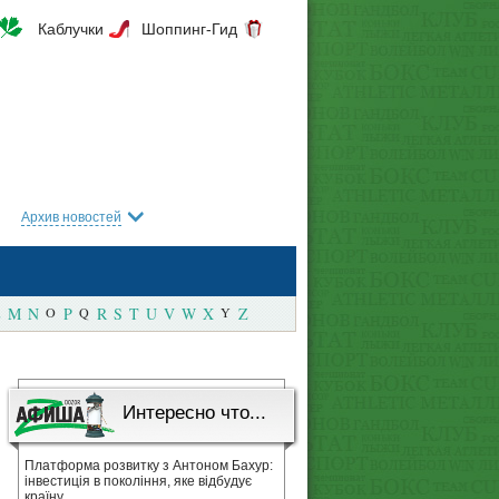
Каблучки
Шоппинг-Гид
Архив новостей
M
N
O
P
Q
R
S
T
U
V
W
X
Y
Z
Интересно что...
Платформа розвитку з Антоном Бахур:
інвестиція в покоління, яке відбудує
країну