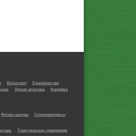
ф
Велоспорт
Единоборства
динг
Легкая атлетика
Аэробика
Фитнес-центры
Спорткомплексы
ентарь
Туристическое снаряжение