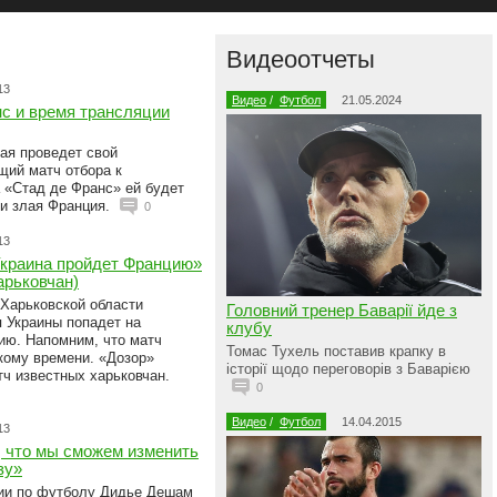
Видеоотчеты
13
Видео
/
Футбол
21.05.2024
с и время трансляции
ная проведет свой
ий матч отбора к
 «Стад де Франс» ей будет
 и злая Франция.
0
13
Украина пройдет Францию»
арьковчан)
 Харьковской области
Головний тренер Баварії йде з
я Украины попадет на
клубу
ию. Напомним, что матч
Томас Тухель поставив крапку в
скому времени. «Дозор»
історії щодо переговорів з Баварією
тч известных харьковчан.
0
Видео
/
Футбол
14.04.2015
13
 что мы сможем изменить
зу»
ии по футболу Дидье Дешам