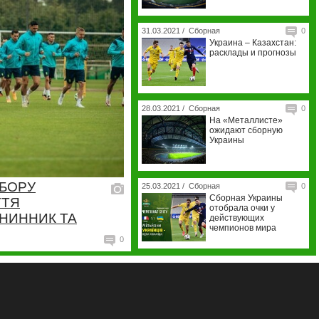
31.03.2021 /
Сборная
0
Украина – Казахстан:
расклады и прогнозы
28.03.2021 /
Сборная
0
На «Металлисте»
ожидают сборную
Украины
АБОРУ
25.03.2021 /
Сборная
0
Сборная Украины
ТТЯ
отобрала очки у
ЕНИННИК ТА
действующих
чемпионов мира
0