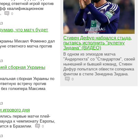
еред ответной игрой против
-офф квалификационном
а.
0
13
думаю, что матч будет
Стивен Дефур набрался стыда,
Украины Михаил Фоменко дал
пытаясь исполнить "рулетку
уне ответного матча против
Зидана" (ВИДЕО)
В одном из эпизодов матча
"Андерлехта" со "Стандартом", своей
13
нынешней и бывшей команд, Стивен
ией сборная Украины
Дефур попытался обвести соперника
финтом в стиле Зенедина Зидана.
ональная сборная Украины по
0
ответную встречу против
 без голкипера Максима
13
и игрового дня
оялись первые матчи плей-
аунда к чемпионату Европы,
оится в Бразилии.
0
13