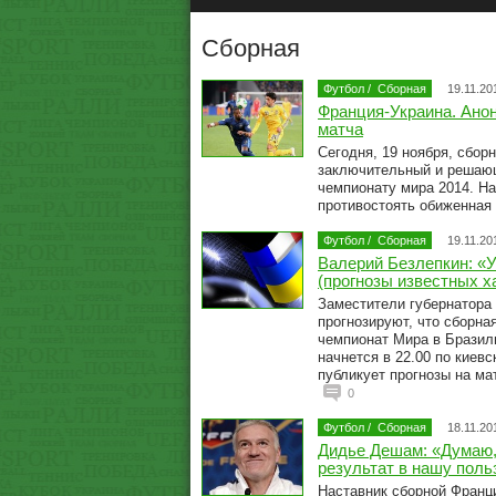
Сборная
Футбол
/
Сборная
19.11.20
Франция-Украина. Анон
матча
Сегодня, 19 ноября, сбор
заключительный и решающ
чемпионату мира 2014. На
противостоять обиженная
Футбол
/
Сборная
19.11.20
Валерий Безлепкин: «
(прогнозы известных х
Заместители губернатора
прогнозируют, что сборна
чемпионат Мира в Бразил
начнется в 22.00 по киев
публикует прогнозы на ма
0
Футбол
/
Сборная
18.11.20
Дидье Дешам: «Думаю,
результат в нашу поль
Наставник сборной Франц