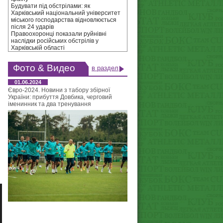
Будувати під обстрілами: як
Харківський національний університет
міського господарства відновлюється
після 24 ударів
Правоохоронці показали руйнівні
наслідки російських обстрілів у
Харківській області
Фото & Видео
в раздел
01.06.2024
Євро-2024. Новини з табору збірної
України: прибуття Довбика, черговий
іменинник та два тренування