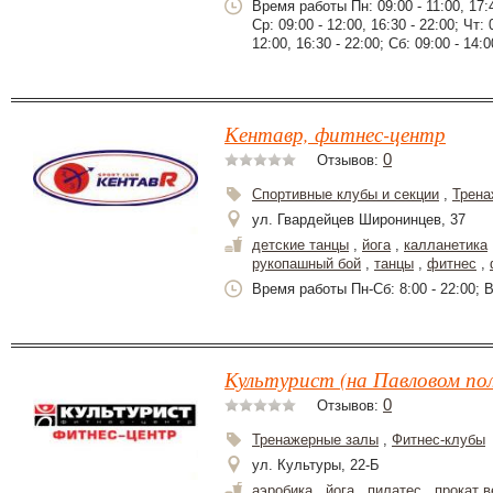
Время работы Пн: 09:00 - 11:00, 17:45
Ср: 09:00 - 12:00, 16:30 - 22:00; Чт: 
12:00, 16:30 - 22:00; Сб: 09:00 - 14:0
Кентавр, фитнес-центр
0
Отзывов:
Спортивные клубы и секции
,
Трена
ул. Гвардейцев Широнинцев, 37
детские танцы
,
йога
,
калланетика
рукопашный бой
,
танцы
,
фитнес
,
Время работы Пн-Сб: 8:00 - 22:00; В
Культурист (на Павловом пол
0
Отзывов:
Тренажерные залы
,
Фитнес-клубы
ул. Культуры, 22-Б
аэробика
,
йога
,
пилатес
,
прокат 