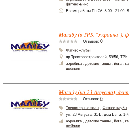
фитнес-микс
Время работы Пн-Сб: 8:00 - 21:00; В
Малибу (в ТРК "Украина"), ф
0
Отзывов:
Фитнес-клубы
пр.Тракторостроителей, 59/56, ТРК 
аэробика
,
детские танцы
,
йога
,
ка
шейпинг
Малибу (на 23 Августа), фит
0
Отзывов:
Тренажерные залы
,
Фитнес-клубы
ул. 23 Августа, 31-Б, дом Быта, 1-й 
аэробика
,
детские танцы
,
йога
,
ка
шейпинг