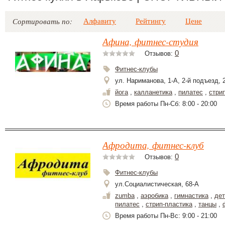
Алфавиту
Рейтингу
Цене
Сортировать по:
Афина, фитнес-студия
0
Отзывов:
Фитнес-клубы
ул. Нариманова, 1-А, 2-й подъезд, 
йога
,
калланетика
,
пилатес
,
стри
Время работы Пн-Сб: 8:00 - 20:00
Афродита, фитнес-клуб
0
Отзывов:
Фитнес-клубы
ул.Социалистическая, 68-А
zumba
,
аэробика
,
гимнастика
,
дет
пилатес
,
стрип-пластика
,
танцы
,
Время работы Пн-Вс: 9:00 - 21:00