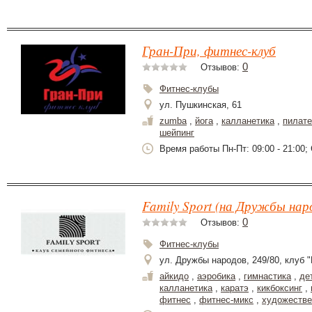
Гран-При, фитнес-клуб
0
Отзывов:
Фитнес-клубы
ул. Пушкинская, 61
zumba
,
йога
,
калланетика
,
пилате
шейпинг
Время работы Пн-Пт: 09:00 - 21:00; С
Family Sport (на Дружбы нар
0
Отзывов:
Фитнес-клубы
ул. Дружбы народов, 249/80, клуб "
айкидо
,
аэробика
,
гимнастика
,
де
калланетика
,
каратэ
,
кикбоксинг
,
фитнес
,
фитнес-микс
,
художестве