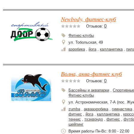
Newbody, фитнес-клуб
0
Отзывов:
Фитнес-клубы
ул. Тобольская, 49
аэробика
,
йога
,
калланетика
,
пил
Волна, аква-фитнес клуб
0
Отзывов:
Бассейны и аквапарки
,
Спортивные
Фитнес-клубы
ул. Астрономическая, 7-А (пос. Жук
zumba
,
аквааэробика
,
гимнастика
фитнес
,
йога
,
калланетика
,
крос
теннис
,
тхэквондо
,
фитнес
,
футб
шейпинг
Время работы Пн-Вс: 8:00 - 22:00