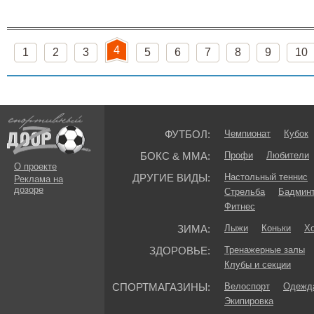
4
1
2
3
5
6
7
8
9
10
ФУТБОЛ:
Чемпионат
Кубок
БОКС & ММА:
Профи
Любители
О проекте
ДРУГИЕ ВИДЫ:
Настольный теннис
Реклама на
дозоре
Стрельба
Бадмин
Фитнес
ЗИМА:
Лыжи
Коньки
Хо
ЗДОРОВЬЕ:
Тренажерные залы
Клубы и секции
СПОРТМАГАЗИНЫ:
Велоспорт
Одежда
Экипировка