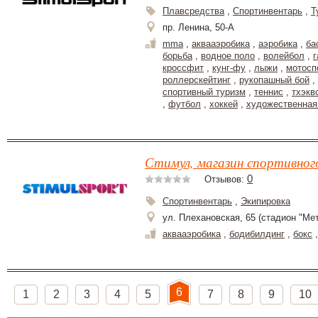
Плавсредства
,
Спортинвентарь
,
Т
пр. Ленина, 50-А
mma
,
аквааэробика
,
аэробика
,
ба
борьба
,
водное поло
,
волейбол
,
г
кроссфит
,
кунг-фу
,
лыжи
,
мотосп
роллерскейтинг
,
рукопашный бой
,
спортивный туризм
,
теннис
,
тхэкв
,
футбол
,
хоккей
,
художественная
Стимул, магазин спортивног
0
Отзывов:
Спортинвентарь
,
Экипировка
ул. Плехановская, 65 (стадион "Метал
аквааэробика
,
бодибилдинг
,
бокс
6
1
2
3
4
5
7
8
9
10