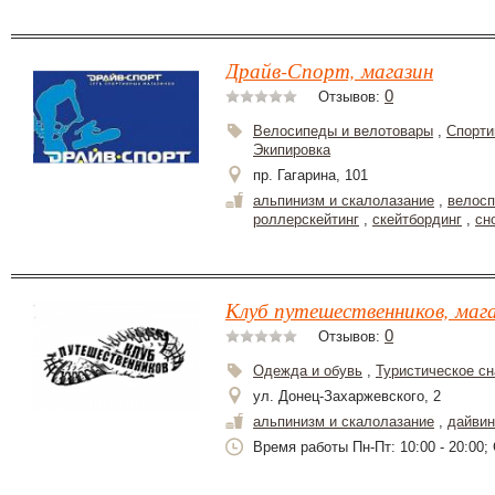
Драйв-Спорт, магазин
0
Отзывов:
Велосипеды и велотовары
,
Спорти
Экипировка
пр. Гагарина, 101
альпинизм и скалолазание
,
велосп
роллерскейтинг
,
скейтбординг
,
сн
Клуб путешественников, маг
0
Отзывов:
Одежда и обувь
,
Туристическое с
ул. Донец-Захаржевского, 2
альпинизм и скалолазание
,
дайвин
Время работы Пн-Пт: 10:00 - 20:00; С