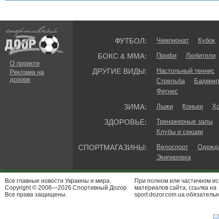
ФУТБОЛ:
Чемпионат
Кубок
БОКС & ММА:
Профи
Любители
О проекте
ДРУГИЕ ВИДЫ:
Настольный теннис
Реклама на
дозоре
Стрельба
Бадмин
Фитнес
ЗИМА:
Лыжи
Коньки
Хо
ЗДОРОВЬЕ:
Тренажерные залы
Клубы и секции
СПОРТМАГАЗИНЫ:
Велоспорт
Одежда
Экипировка
Все главные новости Украины и мира.
При полном или частичном и
Copyright © 2006—2026 Спортивный Доzор
материалов сайта, ссылка на
Все права защищены.
sport.dozor.com.ua обязательн