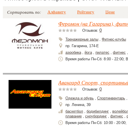
Алфавиту
Рейтингу
Цене
Сортировать по:
Феромон (на Гагарина), фитн
0
Отзывов:
Тренажерные залы
,
Фитнес-клубы
пр. Гагарина, 174-Е
аэробика
,
йога
,
пилатес
,
фитнес
Время работы Пн-Сб: 8:00 - 22:00; В
Авангард Спорт, спортивны
0
Отзывов:
Одежда и обувь
,
Спортинвентарь
пр. Ленина, 39
баскетбол
,
бодибилдинг
,
волейбо
плавание
,
сноубординг
,
фитнес
,
Время работы Пн-Сб: 10:00 - 20:00; 