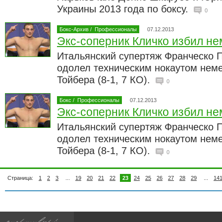
Украины 2013 года по боксу.
0
Бокс-Архив
/
Профессионалы
07.12.2013
Экс-соперник Кличко избил н
Итальянский супертяж Франческо Пь
одолел техническим нокаутом неме
Тойбера (8-1, 7 КО).
0
Бокс
/
Профессионалы
07.12.2013
Экс-соперник Кличко избил н
Итальянский супертяж Франческо Пь
одолел техническим нокаутом неме
Тойбера (8-1, 7 КО).
0
Страница:
1
2
3
...
19
20
21
22
23
24
25
26
27
28
29
...
14