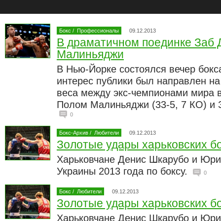
Бокс
/
Профессионалы
09.12.2013
В драматичном поединке Заб 
Малиньяджи
В Нью-Йорке состоялся вечер бокс
интерес публики был направлен на
веса между экс-чемпионами мира в
Полом Малиньяджи (33-5, 7 КО) и 
0
Бокс-Архив
/
Любители
09.12.2013
Золотые удары харьковских б
Харьковчане Денис Шкарубо и Юри
Украины 2013 года по боксу.
0
Бокс
/
Любители
09.12.2013
Золотые удары харьковских б
Харьковчане Денис Шкарубо и Юри