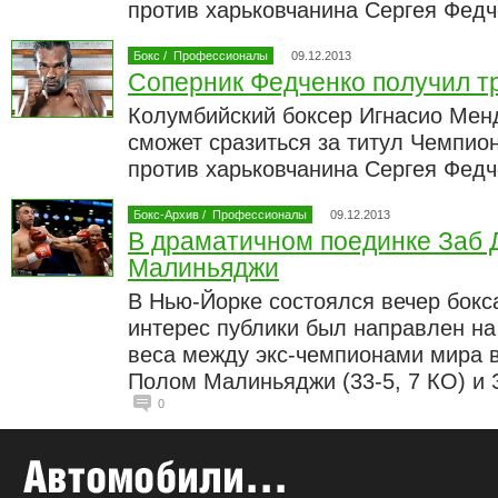
против харьковчанина Сергея Фед
Бокс
/
Профессионалы
09.12.2013
Соперник Федченко получил т
Колумбийский боксер Игнасио Менд
сможет сразиться за титул Чемпи
против харьковчанина Сергея Фед
Бокс-Архив
/
Профессионалы
09.12.2013
В драматичном поединке Заб 
Малиньяджи
В Нью-Йорке состоялся вечер бокс
интерес публики был направлен на
веса между экс-чемпионами мира в
Полом Малиньяджи (33-5, 7 КО) и 
0