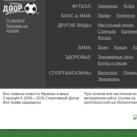
ФУТБОЛ:
Чемпионат
Кубок
БОКС & ММА:
Профи
Любители
О проекте
ДРУГИЕ ВИДЫ:
Настольный теннис
Реклама на
дозоре
Стрельба
Бадмин
Фитнес
ЗИМА:
Лыжи
Коньки
Хо
ЗДОРОВЬЕ:
Тренажерные залы
Клубы и секции
СПОРТМАГАЗИНЫ:
Велоспорт
Одежда
Экипировка
Все главные новости Украины и мира.
При полном или частичном и
Copyright © 2006—2026 Спортивный Доzор
материалов сайта, ссылка на
Все права защищены.
sport.dozor.com.ua обязательн