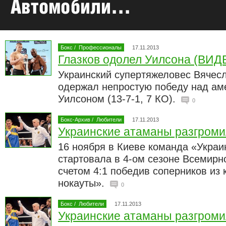
Бокс
/
Профессионалы
17.11.2013
Глазков одолел Уилсона (ВИД
Украинский супертяжеловес Вячесла
одержал непростую победу над ам
Уилсоном (13-7-1, 7 КО).
0
Бокс-Архив
/
Любители
17.11.2013
Украинские атаманы разгром
16 ноября в Киеве команда «Укра
стартовала в 4-ом сезоне Всемирн
счетом 4:1 победив соперников из
нокауты».
0
Бокс
/
Любители
17.11.2013
Украинские атаманы разгром