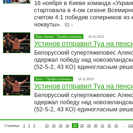
16 ноября в Киеве команда «Укра
стартовала в 4-ом сезоне Всемирн
счетом 4:1 победив соперников из
нокауты».
0
Бокс-Архив
/
Профессионалы
16.11.2013
Устинов отправил Туа на пен
Белорусский супертяжеловес Алекс
одержал победу над новозеландск
(52-5-2, 43 КО) единогласным реш
Бокс
/
Профессионалы
16.11.2013
Устинов отправил Туа на пен
Белорусский супертяжеловес Алекс
одержал победу над новозеландск
(52-5-2, 43 КО) единогласным реш
Страница:
1
2
3
...
23
24
25
26
27
28
29
30
31
32
33
...
14