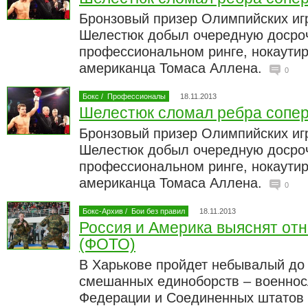
Бронзовый призер Олимпийских игр
Шелестюк добыл очередную досро
профессиональном ринге, нокаутир
американца Томаса Аллена.
0
Бокс
/
Профессионалы
18.11.2013
Шелестюк сломал ребра сопе
Бронзовый призер Олимпийских игр
Шелестюк добыл очередную досро
профессиональном ринге, нокаутир
американца Томаса Аллена.
0
Бокс-Архив
/
Бои без правил
18.11.2013
Россия и Америка выяснят от
(ФОТО)
В Харькове пройдет небывалый до 
смешанных единоборств – военно
Федерации и Соединенных штатов