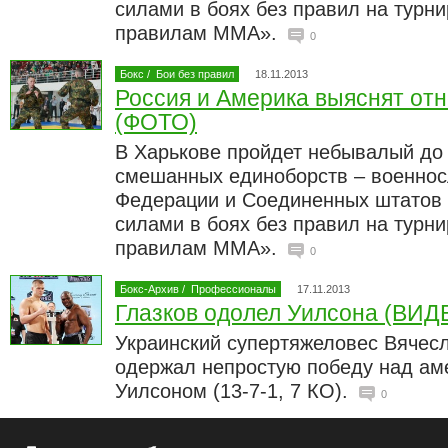
силами в боях без правил на турн
правилам ММА».
0
Бокс
/
Бои без правил
18.11.2013
Россия и Америка выяснят от
(ФОТО)
В Харькове пройдет небывалый до 
смешанных единоборств – военно
Федерации и Соединенных штатов
силами в боях без правил на турн
правилам ММА».
0
Бокс-Архив
/
Профессионалы
17.11.2013
Глазков одолел Уилсона (ВИД
Украинский супертяжеловес Вячесла
одержал непростую победу над ам
Уилсоном (13-7-1, 7 КО).
0