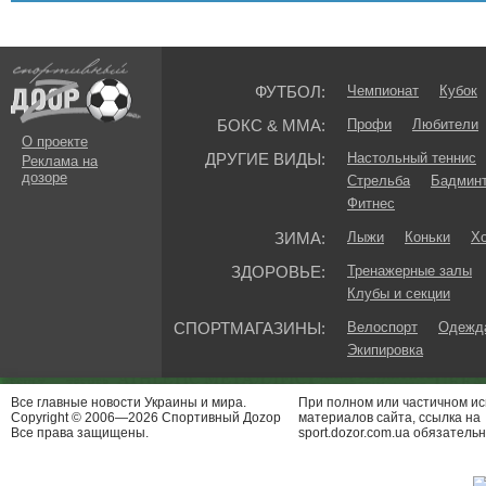
ФУТБОЛ:
Чемпионат
Кубок
БОКС & ММА:
Профи
Любители
О проекте
ДРУГИЕ ВИДЫ:
Настольный теннис
Реклама на
дозоре
Стрельба
Бадмин
Фитнес
ЗИМА:
Лыжи
Коньки
Хо
ЗДОРОВЬЕ:
Тренажерные залы
Клубы и секции
СПОРТМАГАЗИНЫ:
Велоспорт
Одежда
Экипировка
Все главные новости Украины и мира.
При полном или частичном и
Copyright © 2006—2026 Спортивный Доzор
материалов сайта, ссылка на
Все права защищены.
sport.dozor.com.ua обязательн