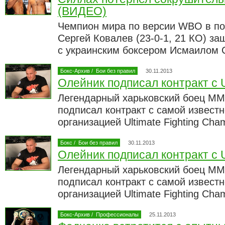
(ВИДЕО)
Чемпион мира по версии WBO в по
Сергей Ковалев (23-0-1, 21 КО) за
с украинским боксером Исмаилом С
Бокс-Архив
/
Бои без правил
30.11.2013
Олейник подписал контракт с
Легендарный харьковский боец М
подписал контракт с самой извест
организацией Ultimate Fighting Cha
Бокс
/
Бои без правил
30.11.2013
Олейник подписал контракт с
Легендарный харьковский боец М
подписал контракт с самой извест
организацией Ultimate Fighting Cha
Бокс-Архив
/
Профессионалы
25.11.2013