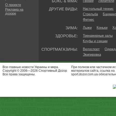
БОКС & ММА:
Профи
Любители
О проекте
ДРУГИЕ ВИДЫ:
Настольный теннис
Реклама на
дозоре
Стрельба
Бадмин
Фитнес
ЗИМА:
Лыжи
Коньки
Хо
ЗДОРОВЬЕ:
Тренажерные залы
Клубы и секции
СПОРТМАГАЗИНЫ:
Велоспорт
Одежда
Экипировка
Все главные новости Украины и мира.
При полном или частичном и
Copyright © 2006—2026 Спортивный Доzор
материалов сайта, ссылка на
Все права защищены.
sport.dozor.com.ua обязательн