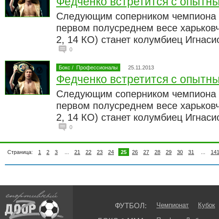
Федченко встретится с опытн
Следующим соперником чемпиона 
первом полусреднем весе харьковч
2, 14 КО) станет колумбиец Игнаси
0
Бокс
/
Профессионалы
25.11.2013
Федченко встретится с опытн
Следующим соперником чемпиона 
первом полусреднем весе харьковч
2, 14 КО) станет колумбиец Игнаси
0
Страница:
1
2
3
...
21
22
23
24
25
26
27
28
29
30
31
...
14
ФУТБОЛ:
Чемпионат
Кубок