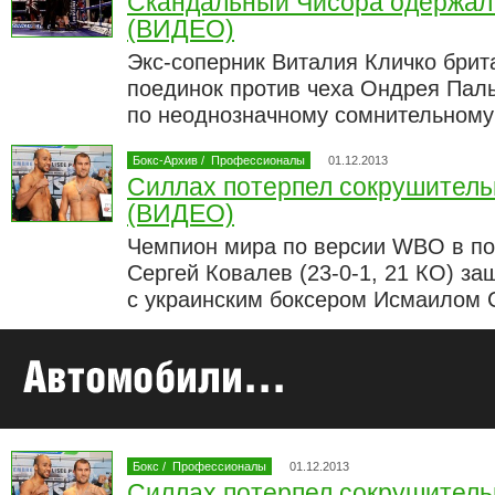
Скандальный Чисора одержал
(ВИДЕО)
Экс-соперник Виталия Кличко брит
поединок против чеха Ондрея Пал
по неоднозначному сомнительном
Бокс-Архив
/
Профессионалы
01.12.2013
Силлах потерпел сокрушитель
(ВИДЕО)
Чемпион мира по версии WBO в по
Сергей Ковалев (23-0-1, 21 КО) за
с украинским боксером Исмаилом С
Бокс
/
Профессионалы
01.12.2013
Силлах потерпел сокрушитель