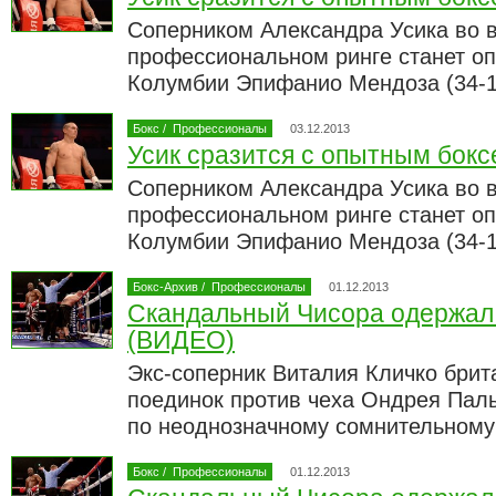
Соперником Александра Усика во в
профессиональном ринге станет о
Колумбии Эпифанио Мендоза (34-1
Бокс
/
Профессионалы
03.12.2013
Усик сразится с опытным бок
Соперником Александра Усика во в
профессиональном ринге станет о
Колумбии Эпифанио Мендоза (34-1
Бокс-Архив
/
Профессионалы
01.12.2013
Скандальный Чисора одержал
(ВИДЕО)
Экс-соперник Виталия Кличко брит
поединок против чеха Ондрея Пал
по неоднозначному сомнительном
Бокс
/
Профессионалы
01.12.2013