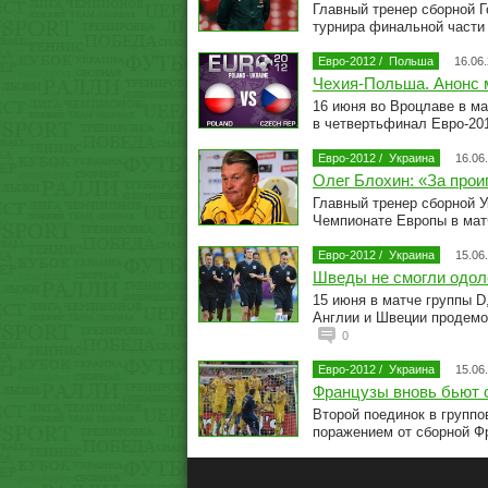
Главный тренер сборной Г
турнира финальной части
Евро-2012
/
Польша
16.06
Чехия-Польша. Анонс 
16 июня во Вроцлаве в м
в четвертьфинал Евро-20
Евро-2012
/
Украина
16.06
Олег Блохин: «За прои
Главный тренер сборной 
Чемпионате Европы в мат
Евро-2012
/
Украина
15.06
Шведы не смогли одол
15 июня в матче группы D
Англии и Швеции продемон
0
Евро-2012
/
Украина
15.06
Французы вновь бьют 
Второй поединок в групп
поражением от сборной Фр