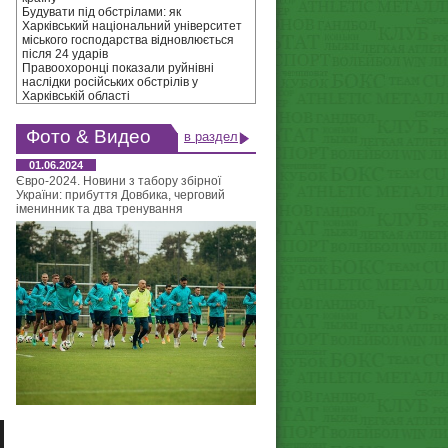
Будувати під обстрілами: як
Харківський національний університет
міського господарства відновлюється
після 24 ударів
Правоохоронці показали руйнівні
наслідки російських обстрілів у
Харківській області
Фото & Видео
в раздел
01.06.2024
Євро-2024. Новини з табору збірної
України: прибуття Довбика, черговий
іменинник та два тренування