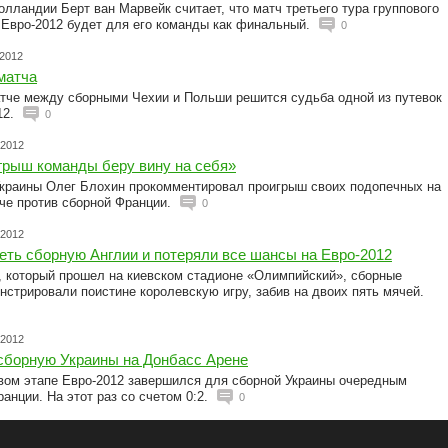
олландии Берт ван Марвейк считает, что матч третьего тура группового
 Евро-2012 будет для его команды как финальный.
0
.2012
матча
атче между сборными Чехии и Польши решится судьба одной из путевок
12.
0
.2012
грыш команды беру вину на себя»
Украины Олег Блохин прокомментировал проигрыш своих подопечных на
че против сборной Франции.
0
.2012
еть сборную Англии и потеряли все шансы на Евро-2012
, который прошел на киевском стадионе «Олимпийский», сборные
стрировали поистине королевскую игру, забив на двоих пять мячей.
.2012
сборную Украины на Донбасс Арене
овом этапе Евро-2012 завершился для сборной Украины очередным
анции. На этот раз со счетом 0:2.
0