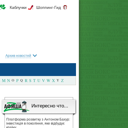
Каблучки
Шоппинг-Гид
Архив новостей
M
N
O
P
Q
R
S
T
U
V
W
X
Y
Z
Интересно что...
Платформа розвитку з Антоном Бахур:
інвестиція в покоління, яке відбудує
країну