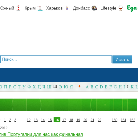
Южный
Крым
Харьков
Донбасс
Lifestyle
О
П
Р
С
Т
У
Ф
Х
Ц
Ч
Ш
Щ
Э
Ю
Я
A
B
C
D
E
F
G
H
I
J
K
L
:
1
2
3
...
12
13
14
15
16
17
18
19
20
21
22
...
150
151
152
.2012
тив Португалии для нас как финальная