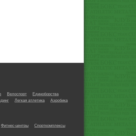
ф
Велоспорт
Единоборства
динг
Легкая атлетика
Аэробика
Фитнес-центры
Спорткомплексы