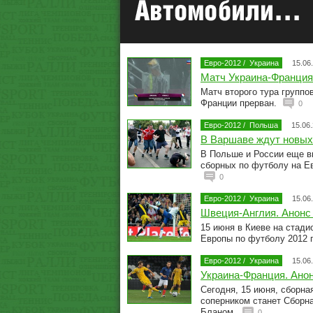
Евро-2012
/
Украина
15.06
Матч Украина-Франция
Матч второго тура группо
Франции прерван.
0
Евро-2012
/
Польша
15.06
В Варшаве ждут новых 
В Польше и России еще в
сборных по футболу на Е
0
Евро-2012
/
Украина
15.06
Швеция-Англия. Анонс
15 июня в Киеве на стади
Европы по футболу 2012 
Евро-2012
/
Украина
15.06
Украина-Франция. Ано
Сегодня, 15 июня, сборна
соперником станет Сборн
Бланом.
0