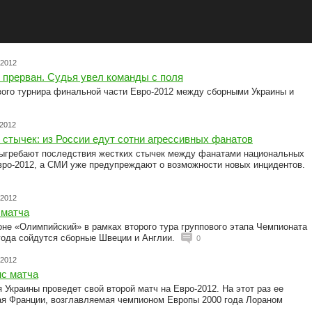
.2012
 прерван. Судья увел команды с поля
вого турнира финальной части Евро-2012 между сборными Украины и
.2012
стычек: из России едут сотни агрессивных фанатов
ыгребают последствия жестких стычек между фанатами национальных
вро-2012, а СМИ уже предупреждают о возможности новых инцидентов.
.2012
 матча
оне «Олимпийский» в рамках второго тура группового этапа Чемпионата
года сойдутся сборные Швеции и Англии.
0
.2012
нс матча
я Украины проведет свой второй матч на Евро-2012. На этот раз ее
ая Франции, возглавляемая чемпионом Европы 2000 года Лораном