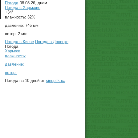
Погода
08.08.26, днем
Погода в
Харькове
+34°
влажность:
32%
давление:
746 мм
ветер:
2 м/с,
Погода в Киеве
Погода в Донецке
Погода
Харьков
влажность:
давление:
ветер:
Погода на 10 дней от
sinoptik.ua