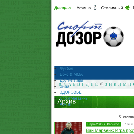
Дозоры:
Афиша
Столичный
Футбол
Бокс & ММА
Другие виды
0 - 9
А
Б
В
Г
Д
Е
Ё
Ж
З
И
К
Л
М
Н
Зима
ЗДОРОВЬЕ
СпортМагазины
Архив
Архив
Страница
Евро-2012
/
Харьков
16.06
Ван Марвейк: Игра про