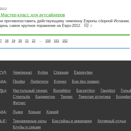
.2012
 Мастер-класс для аутсайдеров
ли противопоставить действующему чемпиону Европы сборной Испании,
 день самое крупное поражение на Евро-2012.
0
7
18
19
20
21
22
...
150
151
152
ОЛ:
Чемпионат
Кубок
Сборная
Еврокубки
МА:
Профи
Любители
Кличко
Бои без правил
ДЫ:
Настольный теннис
Волейбол
Баскетбол
Гандбол
Голь
Стрельба
Бадминтон
Теннис
Тяжелая атлетика
Бодибил
Фитнес
МА:
Лыжи
Коньки
Хоккей
ЬЕ:
Тренажерные залы
Бассейны и аквапарки
Активный отдых
Клубы и секции