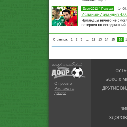
Евро-2012
/
Польша
14.06
Испания-Ирландия 4:0.
Ирландцы ничего не смог
потерпев на сегодняшний
Страница:
1
2
3
...
12
13
14
15
16
1
ФУТБ
БОКС & М
О проекте
ДРУГИЕ ВИ
Реклама на
дозоре
ЗИ
ЗДОРОВ