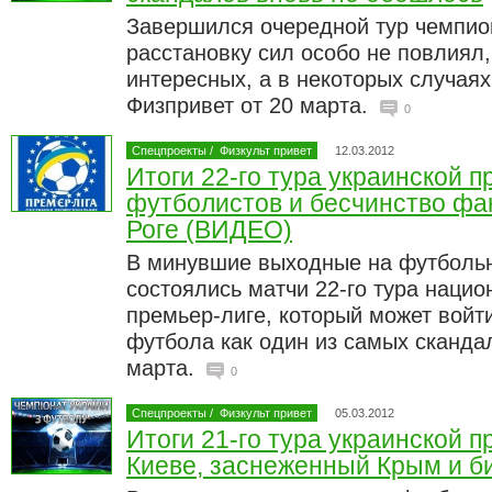
Завершился очередной тур чемпио
расстановку сил особо не повлиял,
интересных, а в некоторых случая
Физпривет от 20 марта.
0
Спецпроекты
/
Физкульт привет
12.03.2012
Итоги 22-го тура украинской п
футболистов и бесчинство фа
Роге (ВИДЕО)
В минувшие выходные на футболь
состоялись матчи 22-го тура нацио
премьер-лиге, который может войти
футбола как один из самых сканда
марта.
0
Спецпроекты
/
Физкульт привет
05.03.2012
Итоги 21-го тура украинской п
Киеве, заснеженный Крым и б