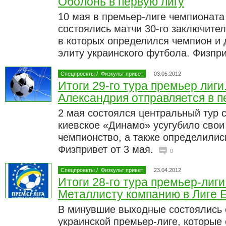
Оболонь в первую лигу
10 мая в премьер-лиге чемпионата
состоялись матчи 30-го заключител
в которых определился чемпион и
элиту украинского футбола. Физпри
Спецпроекты
/
Физкульт привет
03.05.2012
Итоги 29-го тура премьер лиги
Александрия отправляется в п
2 мая состоялся центральный тур с
киевское «Динамо» усугубило свои
чемпионство, а также определились
Физпривет от 3 мая.
0
Спецпроекты
/
Физкульт привет
23.04.2012
Итоги 28-го тура премьер-лиги
Металлисту компанию в Лиге 
В минувшие выходные состоялись 
украинской премьер-лиге, которые