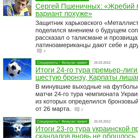
Сергей Пшеничных: «Жребий м
вариант похуже»
Защитник харьковского «Металлис
поделился мнением о будущем соп
рассказал о талисмане и прозвища
латиноамериканцы дают себе и др
0
Спецпроекты
/
Физкульт привет
26.03.2012
Итоги 24-го тура премьер-лиги
шестую бронзу, Карпаты лиша
В минувшие выходные на футболь
матчи 24-го тура чемпионата Украи
из которых определился бронзовый
от 26 марта.
0
Спецпроекты
/
Физкульт привет
20.03.2012
Итоги 23-го тура украинской п
скандалов вновь не обошлось