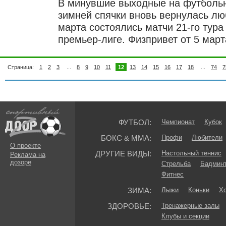
В минувшие выходные на футболь
зимней спячки вновь вернулась лю
марта состоялись матчи 21-го тура
премьер-лиге. Физпривет от 5 мар
Страница:
1
2
3
...
8
9
10
11
12
13
14
15
16
17
18
...
74
7
ФУТБОЛ:
Чемпионат
Кубок
БОКС & ММА:
Профи
Любители
О проекте
ДРУГИЕ ВИДЫ:
Настольный теннис
Реклама на
дозоре
Стрельба
Бадмин
Фитнес
ЗИМА:
Лыжи
Коньки
Хо
ЗДОРОВЬЕ:
Тренажерные залы
Клубы и секции