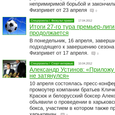
непримиримой борьбой и закончили
Физпривет от 23 апреля
0
Спецпроекты
/
Физкульт привет
17.04.2012
Итоги 27-го тура премьер-лиги
продолжается
В понедельник, 16 апреля, заверш
подходящего к завершению сезона 
Физпривет от 17 апреля.
0
Спецпроекты
/
Спорт-интервью
10.04.2012
Александр Устинов: «Приложу 
не затянулся»
10 апреля состоялась пресс-конфе
промоутер компании братьев Кличк
Красюк и белорусский боксер Але
объявили о проведении в харьковс
бокса, участием в котором также п
харьковчан.