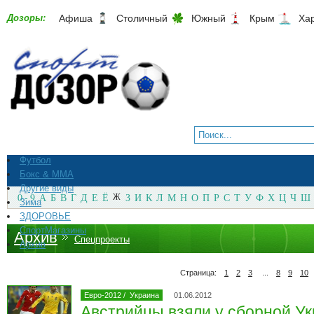
Дозоры:
Афиша
Столичный
Южный
Крым
Ха
Футбол
Бокс & ММА
Другие виды
0 - 9
А
Б
В
Г
Д
Е
Ё
Ж
З
И
К
Л
М
Н
О
П
Р
С
Т
У
Ф
Х
Ц
Ч
Ш
Зима
ЗДОРОВЬЕ
СпортМагазины
Архив
Спецпроекты
Архив
Страница:
1
2
3
...
8
9
10
Евро-2012
/
Украина
01.06.2012
Австрийцы взяли у сборной У