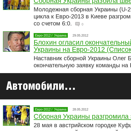
Сборная Украины разбила шв
Молодежная сборная Украины (U-21
цикла к Евро-2013 в Киеве разгро
со счетом 6:0.
0
Евро-2012
/
Украина
29.05.2012
Блохин огласил окончательны
Украины на Евро-2012 (Список
Наставник сборной Украины Олег 
окончательную заявку команды на
Евро-2012
/
Украина
28.05.2012
Сборная Украины разгромила 
28 мая в австрийском городке Ку