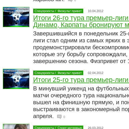
0
Спецпроекты
/
Физкульт привет
10.04.2012
Итоги 26-го тура премьер-лиг
Динамо, Карпаты бронируют м
Завершившийся в понедельник 25-ы
лиги стал одним из самых ярких в 
продемонстрировали бескомпромис
которые эту борьбу сопровождали, 
завершению сезона. Физпривет от 
Спецпроекты
/
Физкульт привет
02.04.2012
Итоги 25-го тура премьер-лиг
В минувший уикенд на футбольных
матчи очередного тура национальн
вышел на финишную прямую, и по
выстраиваются в закономерный пор
апреля.
0
Спецпроекты
/
Спорт-интервью
26.03.2012