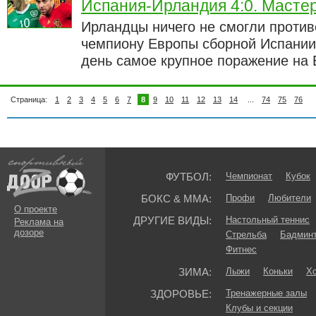
Испания-Ирландия 4:0. Мастер
Ирландцы ничего не смогли проти
чемпиону Европы сборной Испании
день самое крупное поражение на 
Страница:
1
2
3
4
5
6
7
8
9
10
11
12
13
14
...
74
75
76
ФУТБОЛ:
Чемпионат
Кубок
БОКС & ММА:
Профи
Любители
О проекте
ДРУГИЕ ВИДЫ:
Настольный теннис
Реклама на
дозоре
Стрельба
Бадмин
Фитнес
ЗИМА:
Лыжи
Коньки
Хо
ЗДОРОВЬЕ:
Тренажерные залы
Клубы и секции