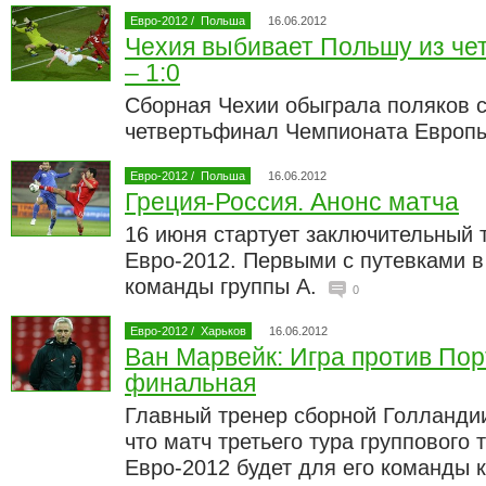
Евро-2012
/
Польша
16.06.2012
Чехия выбивает Польшу из че
– 1:0
Сборная Чехии обыграла поляков с
четвертьфинал Чемпионата Европ
Евро-2012
/
Польша
16.06.2012
Греция-Россия. Анонс матча
16 июня стартует заключительный т
Евро-2012. Первыми с путевками 
команды группы А.
0
Евро-2012
/
Харьков
16.06.2012
Ван Марвейк: Игра против Пор
финальная
Главный тренер сборной Голландии
что матч третьего тура группового
Евро-2012 будет для его команды 