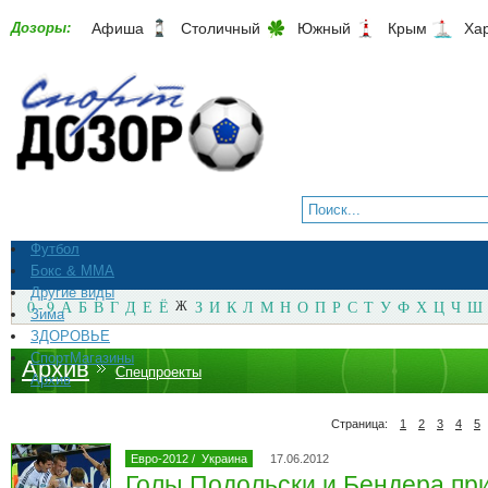
Дозоры:
Афиша
Столичный
Южный
Крым
Ха
Футбол
Бокс & ММА
Другие виды
0 - 9
А
Б
В
Г
Д
Е
Ё
Ж
З
И
К
Л
М
Н
О
П
Р
С
Т
У
Ф
Х
Ц
Ч
Ш
Зима
ЗДОРОВЬЕ
СпортМагазины
Архив
Спецпроекты
Архив
Страница:
1
2
3
4
5
Евро-2012
/
Украина
17.06.2012
Голы Подольски и Бендера пр