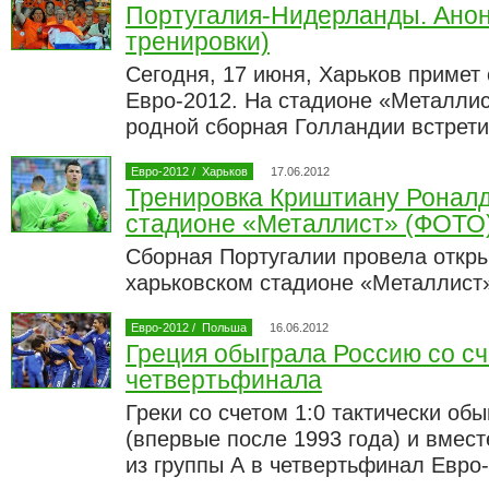
Португалия-Нидерланды. Анон
тренировки)
Сегодня, 17 июня, Харьков примет
Евро-2012. На стадионе «Металлис
родной сборная Голландии встрети
Евро-2012
/
Харьков
17.06.2012
Тренировка Криштиану Роналд
стадионе «Металлист» (ФОТО
Сборная Португалии провела откры
харьковском стадионе «Металлист
Евро-2012
/
Польша
16.06.2012
Греция обыграла Россию со сче
четвертьфинала
Греки со счетом 1:0 тактически об
(впервые после 1993 года) и вмес
из группы А в четвертьфинал Евро