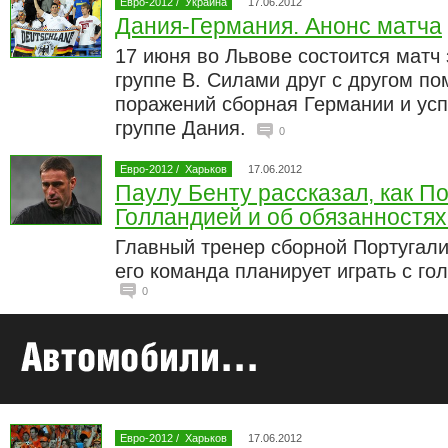
Евро-2012
/
Украина
17.06.2012
Дания-Германия. Анонс матча
17 июня во Львове состоится матч 
группе В. Силами друг с другом п
поражений сборная Германии и ус
группе Дания.
0
Евро-2012
/
Харьков
17.06.2012
Паулу Бенту рассказал, как По
Голландией и об обязанностя
Главный тренер сборной Португали
его команда планирует играть с го
0
Евро-2012
/
Харьков
17.06.2012