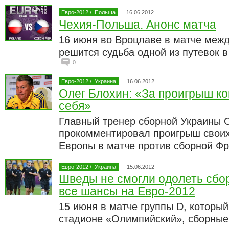
Евро-2012
/
Польша
16.06.2012
Чехия-Польша. Анонс матча
16 июня во Вроцлаве в матче меж
решится судьба одной из путевок 
0
Евро-2012
/
Украина
16.06.2012
Олег Блохин: «За проигрыш к
себя»
Главный тренер сборной Украины 
прокомментировал проигрыш своих
Европы в матче против сборной Ф
Евро-2012
/
Украина
15.06.2012
Шведы не смогли одолеть сбо
все шансы на Евро-2012
15 июня в матче группы D, которы
стадионе «Олимпийский», сборные