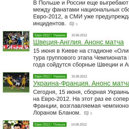
В Польше и России еще выгребают
между фанатами национальных сбо
Евро-2012, а СМИ уже предупрежд
инцидентов.
0
Евро-2012
/
Украина
15.06.2012
Швеция-Англия. Анонс матча
15 июня в Киеве на стадионе «Оли
тура группового этапа Чемпионата
года сойдутся сборные Швеции и А
Евро-2012
/
Украина
15.06.2012
Украина-Франция. Анонс матч
Сегодня, 15 июня, сборная Украин
на Евро-2012. На этот раз ее сопе
Франции, возглавляемая чемпионо
Лораном Бланом.
0
Евро-2012
/
Польша
14.06.2012