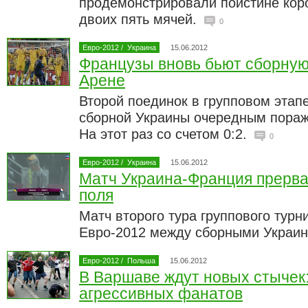
продемонстрировали поистине коро
двоих пять мячей.
0
Евро-2012
/
Украина
15.06.2012
Французы вновь бьют сборную
Арене
Второй поединок в групповом этап
сборной Украины очередным пораж
На этот раз со счетом 0:2.
0
Евро-2012
/
Украина
15.06.2012
Матч Украина-Франция прерва
поля
Матч второго тура группового тур
Евро-2012 между сборными Украин
Евро-2012
/
Польша
15.06.2012
В Варшаве ждут новых стычек:
агрессивных фанатов