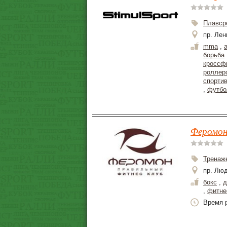
Плавср
пр. Лен
mma
,
борьба
кроссф
роллер
спорти
,
футбо
Феромон 
Тренаж
пр. Люд
бокс
,
д
,
фитне
Время р