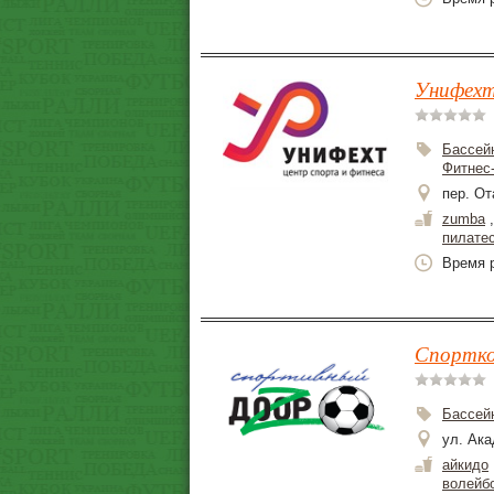
Унифехт
Бассей
Фитнес
пер. От
zumba
пилате
Время р
Спортко
Бассей
ул. Ака
айкидо
волейб