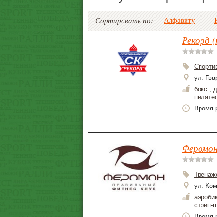
Алфавиту
Сортировать по:
Рекорд (
Спорти
ул. Гва
бокс
,
д
пилате
Время р
Феромон 
Тренаж
ул. Ко
аэроби
стрип-п
Время р