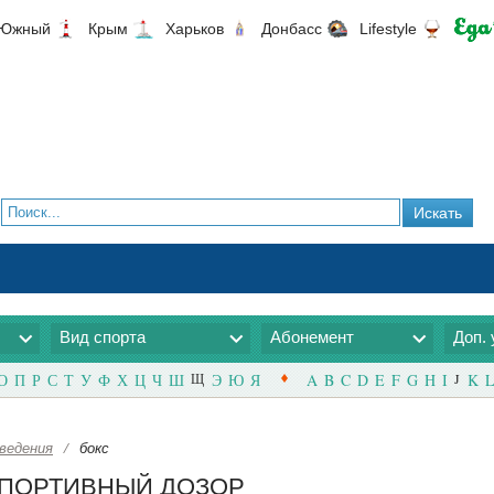
Южный
Крым
Харьков
Донбасс
Lifestyle
Вид спорта
Абонемент
Доп. 
О
П
Р
С
Т
У
Ф
Х
Ц
Ч
Ш
Щ
Э
Ю
Я
A
B
C
D
E
F
G
H
I
J
K
L
ведения
/
бокс
 | СПОРТИВНЫЙ ДОЗОР