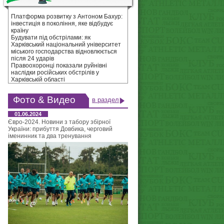
Платформа розвитку з Антоном Бахур:
інвестиція в покоління, яке відбудує
країну
Будувати під обстрілами: як
Харківський національний університет
міського господарства відновлюється
після 24 ударів
Правоохоронці показали руйнівні
наслідки російських обстрілів у
Харківській області
Фото & Видео
в раздел
01.06.2024
Євро-2024. Новини з табору збірної
України: прибуття Довбика, черговий
іменинник та два тренування