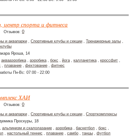
, центр спорта и фитнеса
0
Отзывов:
ны и аквапарки
,
Спортивные клубы и секции
,
Тренажерные залы
,
-клубы
акара Яроша, 14
,
аквааэробика
,
аэробика
,
бокс
,
йога
,
калланетика
,
кроссфит
,
с
,
плавание
,
фехтование
,
фитнес
аботы Пн-Вс: 07:00 - 22:00
мплекс ХАИ
0
Отзывов:
ны и аквапарки
,
Спортивные клубы и секции
,
Спорткомплексы
демика Проскуры, 18
,
альпинизм и скалолазание
,
аэробика
,
баскетбол
,
бокс
,
ол
,
настольный теннис
,
плавание
,
самбо
,
танцы
,
футбол