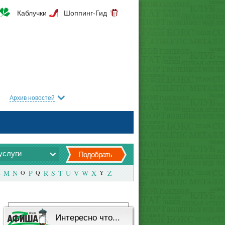
Каблучки
Шоппинг-Гид
Архив новостей
услуги
Подобрать
M
N
O
P
Q
R
S
T
U
V
W
X
Y
Z
Интересно что...