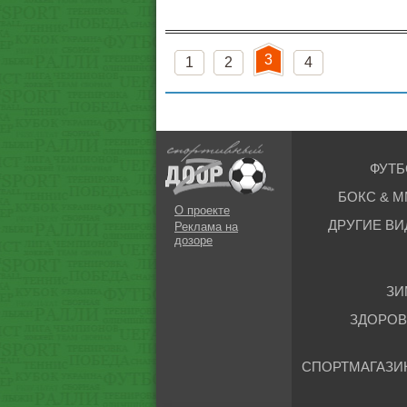
3
1
2
4
ФУТБ
БОКС & М
О проекте
ДРУГИЕ ВИ
Реклама на
дозоре
ЗИ
ЗДОРОВ
СПОРТМАГАЗИ