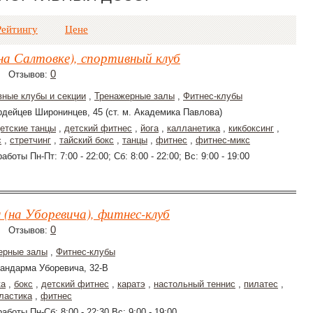
Рейтингу
Цене
на Салтовке), спортивный клуб
0
Отзывов:
вные клубы и секции
,
Тренажерные залы
,
Фитнес-клубы
рдейцев Широнинцев, 45 (ст. м. Академика Павлова)
етские танцы
,
детский фитнес
,
йога
,
калланетика
,
кикбоксинг
,
с
,
стретчинг
,
тайский бокс
,
танцы
,
фитнес
,
фитнес-микс
аботы Пн-Пт: 7:00 - 22:00; Сб: 8:00 - 22:00; Вс: 9:00 - 19:00
(на Уборевича), фитнес-клуб
0
Отзывов:
ерные залы
,
Фитнес-клубы
мандарма Уборевича, 32-В
ка
,
бокс
,
детский фитнес
,
каратэ
,
настольный теннис
,
пилатес
,
ластика
,
фитнес
аботы Пн-Сб: 8:00 - 22:30 Вс: 9:00 - 19:00