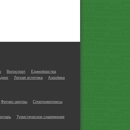
ф
Велоспорт
Единоборства
динг
Легкая атлетика
Аэробика
Фитнес-центры
Спорткомплексы
ентарь
Туристическое снаряжение