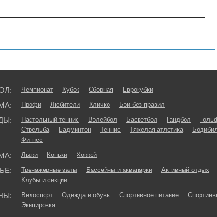
ОЛ:
Чемпионат
Кубок
Сборная
Еврокубки
МА:
Профи
Любители
Кличко
Бои без правил
ДЫ:
Настольный теннис
Волейбол
Баскетбол
Гандбол
Голь
Стрельба
Бадминтон
Теннис
Тяжелая атлетика
Бодибил
Фитнес
МА:
Лыжи
Коньки
Хоккей
ЬЕ:
Тренажерные залы
Бассейны и аквапарки
Активный отдых
Клубы и секции
НЫ:
Велоспорт
Одежда и обувь
Спортивное питание
Спортинв
Экипировка