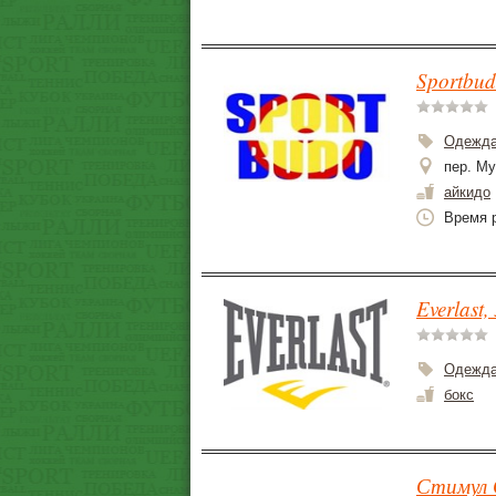
Sportbud
Одежда
пер. Му
айкидо
Время р
Everlast,
Одежда
бокс
Стимул 