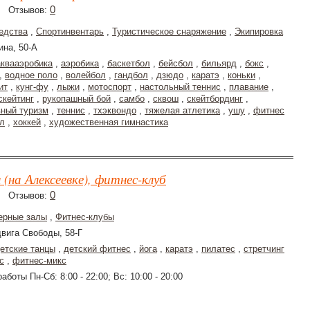
0
Отзывов:
едства
,
Спортинвентарь
,
Туристическое снаряжение
,
Экипировка
ина, 50-А
аквааэробика
,
аэробика
,
баскетбол
,
бейсбол
,
бильярд
,
бокс
,
,
водное поло
,
волейбол
,
гандбол
,
дзюдо
,
каратэ
,
коньки
,
ит
,
кунг-фу
,
лыжи
,
мотоспорт
,
настольный теннис
,
плавание
,
скейтинг
,
рукопашный бой
,
самбо
,
сквош
,
скейтбординг
,
вный туризм
,
теннис
,
тхэквондо
,
тяжелая атлетика
,
ушу
,
фитнес
л
,
хоккей
,
художественная гимнастика
(на Алексеевке), фитнес-клуб
0
Отзывов:
ерные залы
,
Фитнес-клубы
вига Свободы, 58-Г
етские танцы
,
детский фитнес
,
йога
,
каратэ
,
пилатес
,
стретчинг
с
,
фитнес-микс
аботы Пн-Сб: 8:00 - 22:00; Вс: 10:00 - 20:00