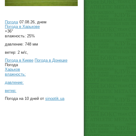
Погода
07.08.26, днем
Погода в
Харькове
+36°
влажность:
25%
давление:
748 мм
ветер:
2 м/с,
Погода в Киеве
Погода в Донецке
Погода
Харьков
влажность:
давление:
ветер:
Погода на 10 дней от
sinoptik.ua