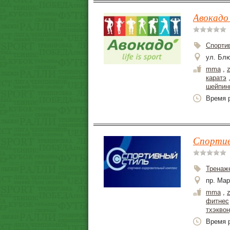
Авокадо 
Спорти
ул. Блю
mma
,
каратэ
шейпин
Время р
Спортив
Тренаж
пр. Мар
mma
,
фитнес
тхэкво
Время р