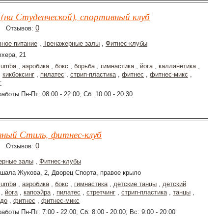
(на Студенческой), спортивный клуб
0
Отзывов:
вное питание
,
Тренажерные залы
,
Фитнес-клубы
хера, 21
zumba
,
аэробика
,
бокс
,
борьба
,
гимнастика
,
йога
,
калланетика
,
,
кикбоксинг
,
пилатес
,
стрип-пластика
,
фитнес
,
фитнес-микс
,
г
аботы Пн-Пт: 08:00 - 22:00; Сб: 10:00 - 20:30
ный Стиль, фитнес-клуб
0
Отзывов:
ерные залы
,
Фитнес-клубы
шала Жукова, 2, Дворец Спорта, правое крыло
zumba
,
аэробика
,
бокс
,
гимнастика
,
детские танцы
,
детский
,
йога
,
капоэйра
,
пилатес
,
стретчинг
,
стрип-пластика
,
танцы
,
ндо
,
фитнес
,
фитнес-микс
аботы Пн-Пт: 7:00 - 22:00; Сб: 8:00 - 20:00; Вс: 9:00 - 20:00